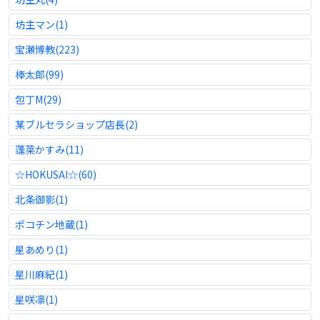
坊主マン(1)
宝瀬博教(223)
棒太郎(99)
包丁M(29)
某ブルセラショップ店長(2)
蓬莱かすみ(11)
☆HOKUSAI☆(60)
北条御影(1)
ポコチン地蔵(1)
星あめり(1)
星川麻紀(1)
星咲凛(1)