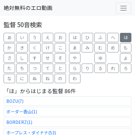
絶対無料のエロ動画
監督 50音検索
あ
い
う
え
お
は
ひ
ふ
へ
ほ
か
き
く
け
こ
ま
み
む
め
も
さ
し
す
せ
そ
や
ゆ
よ
た
ち
つ
て
と
ら
り
る
れ
ろ
な
に
ぬ
ね
の
わ
「ほ」からはじまる監督 86件
BOZU(7)
ボーダー香山(1)
BORDERZ(1)
ホープレス・ダイナナ(53)