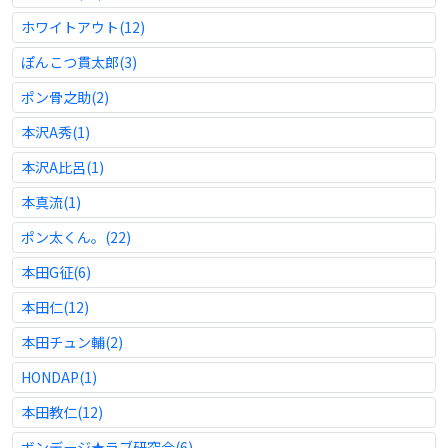
ホワイトアウト(12)
ぽんこつ貫太郎(3)
ポン骨之助(2)
本沢A秀(1)
本沢A比呂(1)
本真流(1)
ポン太くん。(22)
本田G征(6)
本田仁(12)
本田チュン輔(2)
HONDAP(1)
本田教仁(12)
ボンデージ★ラブ研究会(6)