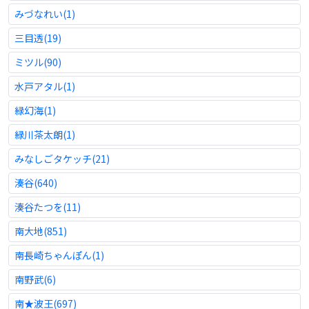
みづなれい(1)
三目透(19)
ミツル(90)
水戸アタル(1)
緑幻海(1)
緑川茶太朗(1)
みなしごタケッチ(21)
湊谷(640)
湊谷たつを(11)
南大地(851)
南長崎ちゃんぽん(1)
南野武(6)
南★波王(697)