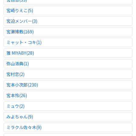
宮崎りえこ(5)
宮迫メンバー(3)
宮瀬博教(169)
ミャット・コキ(1)
雅 MIYABY(28)
弥山浩典(1)
宮村恋(2)
宮本小次郎(230)
宮本怜(26)
ミュウ(2)
みよちゃん(9)
ミラクル佐々木(9)