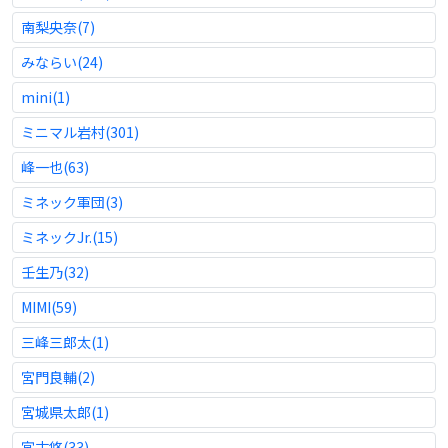
南梨央奈(7)
みならい(24)
mini(1)
ミニマル岩村(301)
峰一也(63)
ミネック軍団(3)
ミネックJr.(15)
壬生乃(32)
MIMI(59)
三峰三郎太(1)
宮門良輔(2)
宮城県太郎(1)
宮古悠(33)