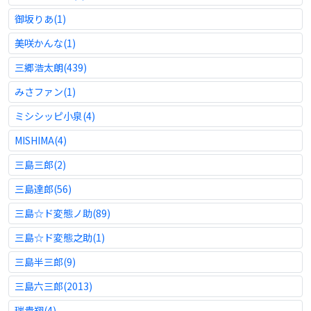
御坂りあ(1)
美咲かんな(1)
三郷浩太朗(439)
みさファン(1)
ミシシッピ小泉(4)
MISHIMA(4)
三島三郎(2)
三島達郎(56)
三島☆ド変態ノ助(89)
三島☆ド変態之助(1)
三島半三郎(9)
三島六三郎(2013)
瑞貴翔(4)