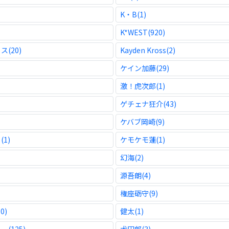
K・B(1)
K*WEST(920)
(20)
Kayden Kross(2)
ケイン加藤(29)
激！虎次郎(1)
ゲチェナ狂介(43)
ケバブ岡崎(9)
1)
ケモケモ蓮(1)
幻海(2)
源吾朗(4)
権座砺守(9)
0)
健太(1)