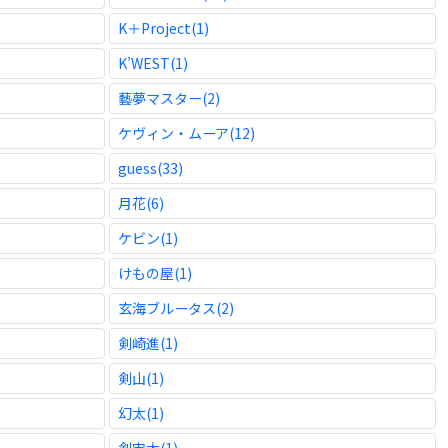
K＋Project(1)
K’WEST(1)
藝夢マスター(2)
ケヴィン・ムーア(12)
guess(33)
月花(6)
ケビン(1)
けもの屋(1)
玄海ブルータス(2)
剣崎進(1)
剣山(1)
幻太(1)