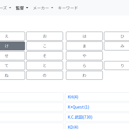
ーズ
監督
メーカー
キーワード
え
お
は
ひ
け
こ
ま
み
せ
そ
や
て
と
ら
り
ね
の
わ
KH(4)
K+Quest(1)
K.C.武田(730)
KD(4)