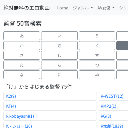
絶対無料のエロ動画
Home
ジャンル
AV女優
シリ
監督 50音検索
あ
い
う
か
き
く
さ
し
す
た
ち
つ
な
に
ぬ
「け」からはじまる監督 75件
K2(9)
K-WEST(12)
KF(4)
KMP2(1)
k.kobayashi(1)
KG(3)
K・シロー(26)
K太郎(1839)