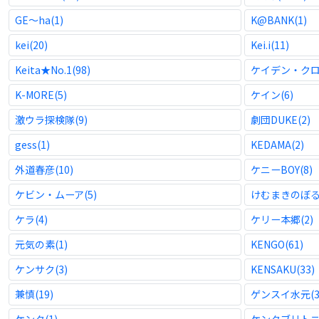
GE〜ha(1)
K@BANK(1)
kei(20)
Kei.i(11)
Keita★No.1(98)
ケイデン・クロス
K-MORE(5)
ケイン(6)
激ウラ探検隊(9)
劇団DUKE(2)
gess(1)
KEDAMA(2)
外道春彦(10)
ケニーBOY(8)
ケビン・ムーア(5)
けむまきのぼる(
ケラ(4)
ケリー本郷(2)
元気の素(1)
KENGO(61)
ケンサク(3)
KENSAKU(33)
兼慎(19)
ゲンスイ水元(3