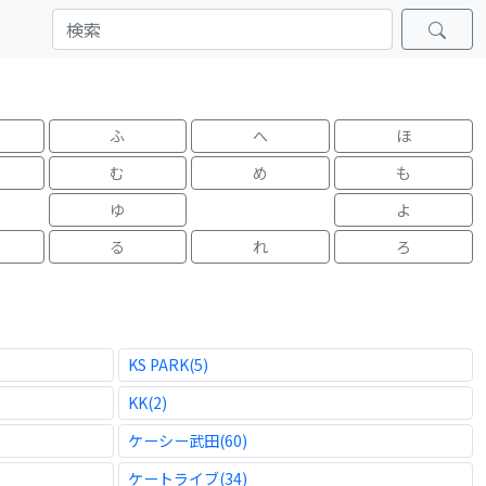
ふ
へ
ほ
む
め
も
ゆ
よ
る
れ
ろ
KS PARK(5)
KK(2)
ケーシー武田(60)
ケートライブ(34)